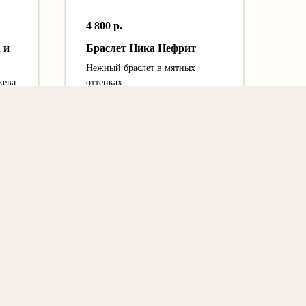
4 800
р.
 и
Браслет Ника Нефрит
Нежный браслет в мятных
жева
оттенках.