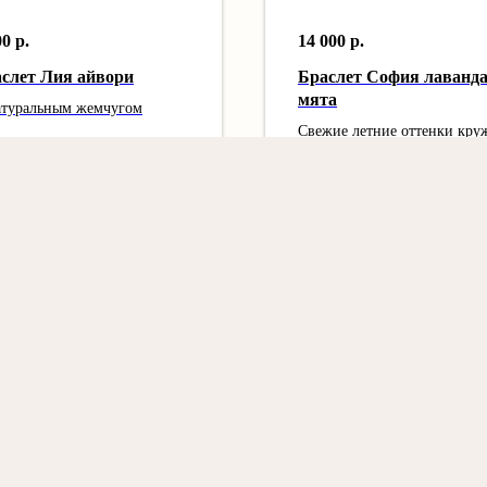
00
р.
14 000
р.
слет Лия айвори
Браслет София лаванда
мята
атуральным жемчугом
Свежие летние оттенки кру
Load more