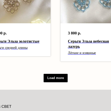
00
р.
3 800
р.
ьги Эльза золотистые
Серьги Эльза небесная
лазурь
ьги средней длины
Лёгкие и изящные
Load more
 СВЕТ