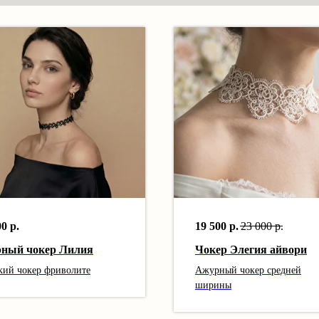
00
р.
19 500
р.
23 000
р.
рный чокер Лилия
Чокер Элегия айвори
кий чокер фриволите
Ажурный чокер средней
ширины